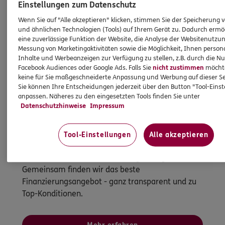
Einstellungen zum Datenschutz
Wenn Sie auf "Alle akzeptieren" klicken, stimmen Sie der Speicherung 
und ähnlichen Technologien (Tools) auf Ihrem Gerät zu. Dadurch ermö
eine zuverlässige Funktion der Website, die Analyse der Websitenutzun
Messung von Marketingaktivitäten sowie die Möglichkeit, Ihnen persona
Inhalte und Werbeanzeigen zur Verfügung zu stellen, z.B. durch die N
Facebook Audiences oder Google Ads. Falls Sie
nicht zustimmen
möchten
keine für Sie maßgeschneiderte Anpassung und Werbung auf dieser Se
Sie können Ihre Entscheidungen jederzeit über den Button "Tool-Eins
anpassen. Näheres zu den eingesetzten Tools finden Sie unter
Immobilienfinanzierung
Datenschutzhinweise
Impressum
So werden Wohnträume Wirklichkeit
Ganz egal, ob Sie kaufen, bauen oder
Tool-Einstellungen
Alle akzeptieren
modernisieren möchten - bei uns sind Sie mit
Wüstenrot als starkem Partner gut aufgehoben.
Gemeinsam finden wir das beste
Finanzierungsangebot - ganz transparent und zu
Top-Konditionen.