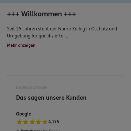
+++ Willkommen +++
Seit 25 Jahren steht der Name Zeibig in Oschatz und
Umgebung für qualifizierte,
vertrauensvolle und transparente Beratung, sowie
Mehr anzeigen
attraktive Versicherungs- und
Finanzdienstleistungsprodukte.
Gestalten Sie Ihre Welt! Wir managen die Risiken.
BEWERTUNGEN
Deshalb entwickeln wir unser Angebot für Sie immer
Das sagen unsere Kunden
weiter.
Wir bieten Ihnen individuelle Lösungen im Bereich
Google
Versicherungen, Finanzierung und Bausparen.
4.7
/
5
14
Bewertungen bei Google