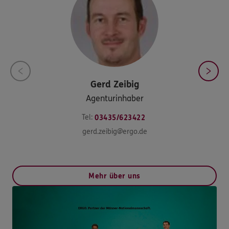
Gerd
Zeibig
Agenturinhaber
Tel:
03435/623422
gerd.zeibig@ergo.de
Mehr über uns